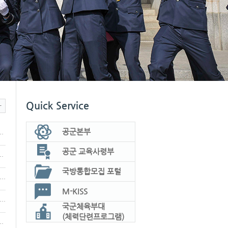
Quick Service
공군본부
기 공군 학군사관후보생(일반) 최
공군 교육사령부
57기 학군사관후보생 면접 일자
국방통합모집 포털
6년 공군 제56/57기 조종분야 학군사관후보생 모
M-KISS
6년 공군 제56/57기 일반분야 학군사관후보생 모
국군체육부대
(체력단련프로그램)
기 공군 학군사관후보생(일반) 최