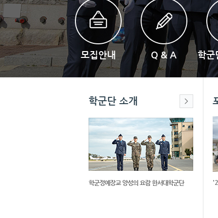
모집안내
Q & A
학군
학군단 소개
'
학군정예장교 양성의 요람 한서대학군단