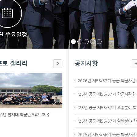
단 주요일정
Sto
1
2
3
4
5
p
포토 갤러리
공지사항
2026년 제56/57
'26년 공군 제56/
'2
26년 한서대 학군단 54기 호국
'2
2025년 제55/56